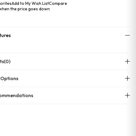
orites
Add to My Wish List
Compare
 when the price goes down
tures
ts
(0)
 Options
commendations