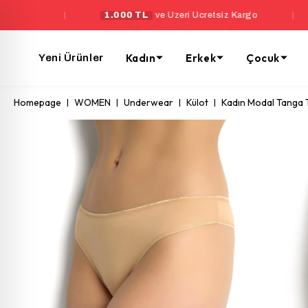
|
1.000 TL
ve Üzeri Ücretsiz Kargo
|
Yeni Ü
Kadın
Erkek
Çocuk
Yeni Ürünler
Homepage
WOMEN
Underwear
Külot
Kadın Modal Tanga