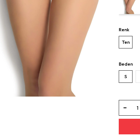
Renk
Ten
Beden
S