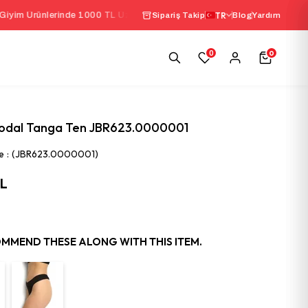
nlerinde 1000 TL Üzeri Sepette
%10 İndirim
TR
|
Seçili İ
Sipariş Takip
Blog
Yardım
0
0
odal Tanga Ten JBR623.0000001
e
(JBR623.0000001)
TL
MMEND THESE ALONG WITH THIS ITEM.