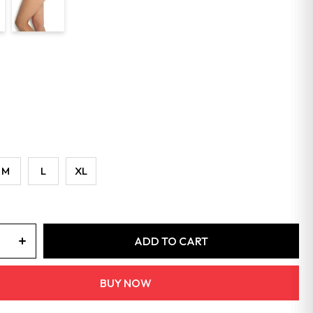
M
L
XL