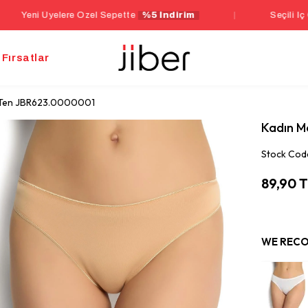
yelere Özel Sepette
%5 İndirim
|
Seçili İç Giyim Ürü
Fırsatlar
 Ten JBR623.0000001
Kadın M
Stock Cod
89,90 
WE RECO