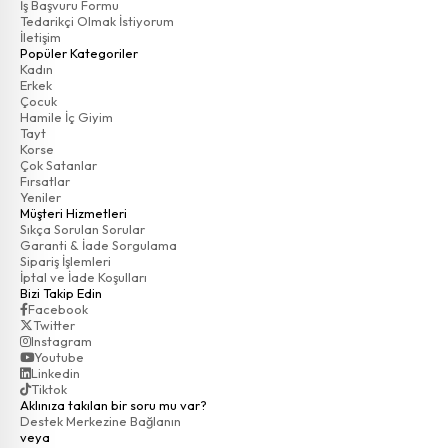
İş Başvuru Formu
Tedarikçi Olmak İstiyorum
İletişim
Popüler Kategoriler
Kadın
Erkek
Çocuk
Hamile İç Giyim
Tayt
Korse
Çok Satanlar
Fırsatlar
Yeniler
Müşteri Hizmetleri
Sıkça Sorulan Sorular
Garanti & İade Sorgulama
Sipariş İşlemleri
İptal ve İade Koşulları
Bizi Takip Edin
Facebook
Twitter
Instagram
Youtube
Linkedin
Tiktok
Aklınıza takılan bir soru mu var?
Destek Merkezine Bağlanın
veya