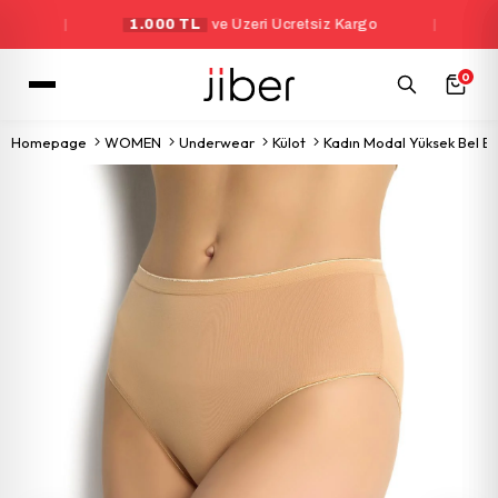
|
1.000 TL
ve Üzeri Ücretsiz Kargo
|
Yeni 
0
Homepage
WOMEN
Underwear
Külot
Kadın Modal Yüksek Bel B