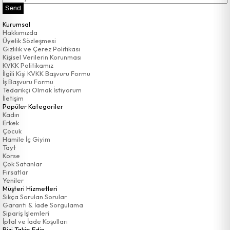
Send
Kurumsal
Hakkımızda
Üyelik Sözleşmesi
Gizlilik ve Çerez Politikası
Kişisel Verilerin Korunması
KVKK Politikamız
İlgili Kişi KVKK Başvuru Formu
İş Başvuru Formu
Tedarikçi Olmak İstiyorum
İletişim
Popüler Kategoriler
Kadın
Erkek
Çocuk
Hamile İç Giyim
Tayt
Korse
Çok Satanlar
Fırsatlar
Yeniler
Müşteri Hizmetleri
Sıkça Sorulan Sorular
Garanti & İade Sorgulama
Sipariş İşlemleri
İptal ve İade Koşulları
Bizi Takip Edin