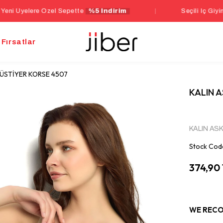
zel Sepette
%5 İndirim
|
Seçili İç Giyim Ürünlerinde 
Fırsatlar
 BÜSTİYER KORSE 4507
KALIN A
KALIN AS
Stock Cod
374,90
WE RECO