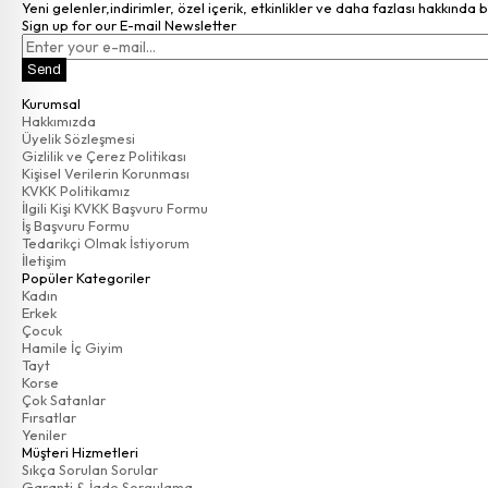
Yeni gelenler,indirimler, özel içerik, etkinlikler ve daha fazlası hakkında 
Sign up for our E-mail Newsletter
Send
Kurumsal
Hakkımızda
Üyelik Sözleşmesi
Gizlilik ve Çerez Politikası
Kişisel Verilerin Korunması
KVKK Politikamız
İlgili Kişi KVKK Başvuru Formu
İş Başvuru Formu
Tedarikçi Olmak İstiyorum
İletişim
Popüler Kategoriler
Kadın
Erkek
Çocuk
Hamile İç Giyim
Tayt
Korse
Çok Satanlar
Fırsatlar
Yeniler
Müşteri Hizmetleri
Sıkça Sorulan Sorular
Garanti & İade Sorgulama