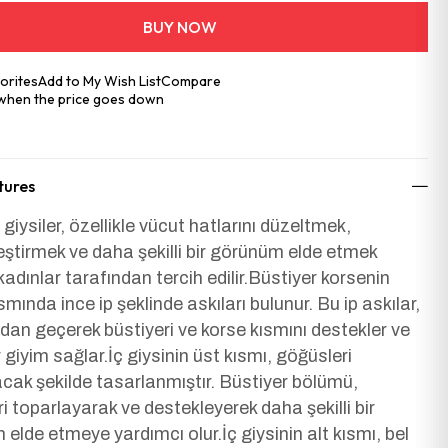
orites
Add to My Wish List
Compare
 when the price goes down
tures
 giysiler, özellikle vücut hatlarını düzeltmek,
leştirmek ve daha şekilli bir görünüm elde etmek
kadınlar tarafından tercih edilir.Büstiyer korsenin
mında ince ip şeklinde askıları bulunur. Bu ip askılar,
an geçerek büstiyeri ve korse kısmını destekler ve
r giyim sağlar.İç giysinin üst kısmı, göğüsleri
ak şekilde tasarlanmıştır. Büstiyer bölümü,
i toparlayarak ve destekleyerek daha şekilli bir
elde etmeye yardımcı olur.İç giysinin alt kısmı, bel