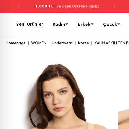
1.000 TL
ve Üzeri Ücretsiz Kargo
|
Yeni Üyelere Ö
Kadın
Erkek
Çocuk
Yeni Ürünler
Homepage
WOMEN
Underwear
Korse
KALIN ASKILI TEN