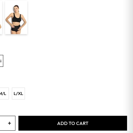
i
M/L
L/XL