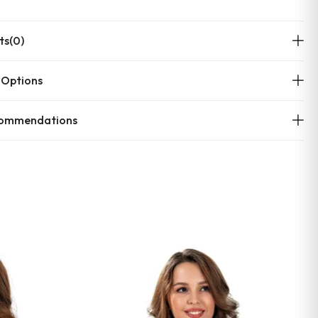
ts
(0)
 Options
commendations