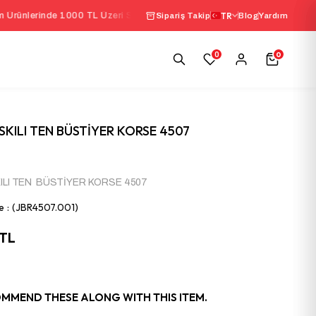
1000 TL Üzeri Sepette
%10 İndirim
|
TR
Seçili İç Giyim Ü
Sipariş Takip
Blog
Yardım
0
0
SKILI TEN BÜSTİYER KORSE 4507
KILI TEN BÜSTİYER KORSE 4507
e
(JBR4507.001)
 TL
MMEND THESE ALONG WITH THIS ITEM.