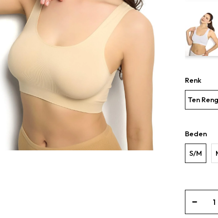
Renk
Ten Reng
Beden
S/M