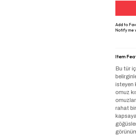
Add to Fav
Notify me
Item Fea
Bu tür iç
belirgin
isteyen 
omuz kıs
omuzlard
rahat bi
kapsayac
göğüsler
görünüm 