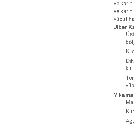
ve karın
ve karın
vücut ha
Jiber Ka
Üst
böl
Kıl
Dik
kul
Ter
vüc
Yıkama 
Mak
Kur
Ağa