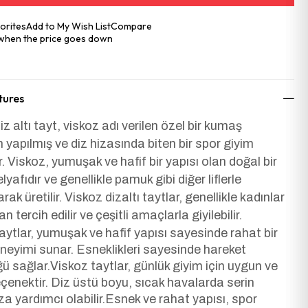
orites
Add to My Wish List
Compare
 when the price goes down
tures
iz altı tayt, viskoz adı verilen özel bir kumaş
 yapılmış ve diz hizasında biten bir spor giyim
. Viskoz, yumuşak ve hafif bir yapısı olan doğal bir
lyafıdır ve genellikle pamuk gibi diğer liflerle
larak üretilir. Viskoz dizaltı taytlar, genellikle kadınlar
n tercih edilir ve çeşitli amaçlarla giyilebilir.
aytlar, yumuşak ve hafif yapısı sayesinde rahat bir
neyimi sunar. Esneklikleri sayesinde hareket
ü sağlar.Viskoz taytlar, günlük giyim için uygun ve
seçenektir. Diz üstü boyu, sıcak havalarda serin
a yardımcı olabilir.Esnek ve rahat yapısı, spor