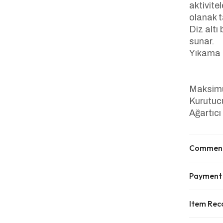
aktivite
olanak t
Diz altı
sunar.
Yıkama t
Maksimu
Kurutuc
Ağartıcı
Commen
Payment
Item Re