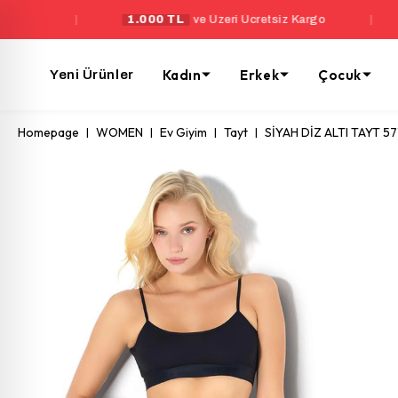
|
1.000 TL
ve Üzeri Ücretsiz Kargo
|
Yeni Ü
Kadın
Erkek
Çocuk
Yeni Ürünler
Homepage
WOMEN
Ev Giyim
Tayt
SİYAH DİZ ALTI TAYT 57