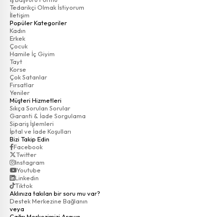
Tedarikçi Olmak İstiyorum
İletişim
Popüler Kategoriler
Kadın
Erkek
Çocuk
Hamile İç Giyim
Tayt
Korse
Çok Satanlar
Fırsatlar
Yeniler
Müşteri Hizmetleri
Sıkça Sorulan Sorular
Garanti & İade Sorgulama
Sipariş İşlemleri
İptal ve İade Koşulları
Bizi Takip Edin
Facebook
Twitter
Instagram
Youtube
Linkedin
Tiktok
Aklınıza takılan bir soru mu var?
Destek Merkezine Bağlanın
veya
Çağrı Merkezimizi Arayın