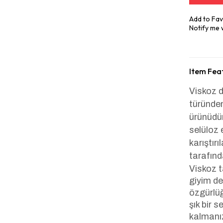
Add to Fav
Notify me
Item Fea
Viskoz d
türünden
ürünüdür
selüloz e
karıştırı
tarafında
Viskoz t
giyim de
özgürlüğ
şık bir 
kalmanız