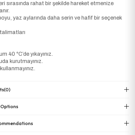
leri sırasında rahat bir şekilde hareket etmenize
anır.
 boyu, yaz aylarında daha serin ve hafif bir seçenek
alimatları
m 40 °C’de yıkayınız.
uda kurutmayınız.
 kullanmayınız.
ts
(0)
 Options
commendations