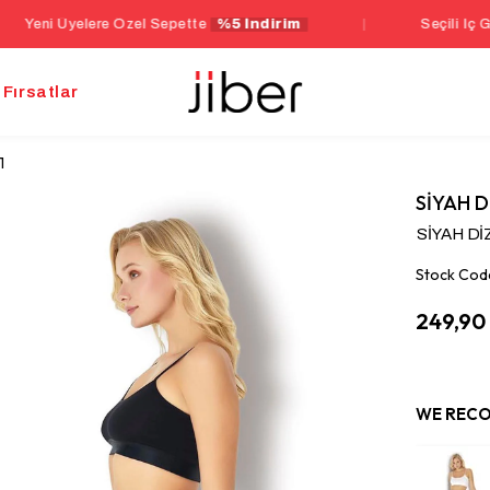
yelere Özel Sepette
%5 İndirim
|
Seçili İç Giyim Ürün
Fırsatlar
1
SİYAH D
SİYAH Dİ
Stock Cod
249,90
WE RECO