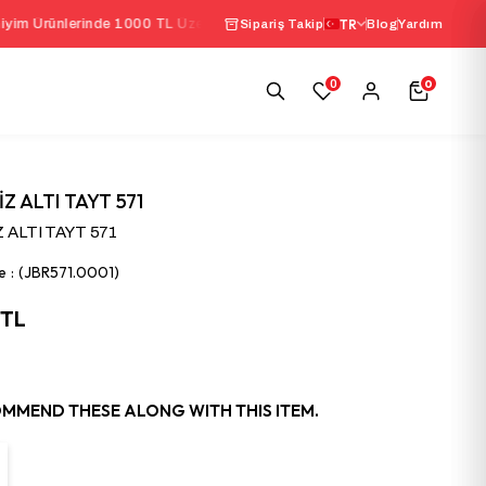
lerinde 1000 TL Üzeri Sepette
%10 İndirim
TR
|
Seçili İç
Sipariş Takip
Blog
Yardım
0
0
İZ ALTI TAYT 571
Z ALTI TAYT 571
e
(JBR571.0001)
 TL
MMEND THESE ALONG WITH THIS ITEM.