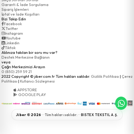
Garanti & İade Sorgulama
Sipariş İşlemleri
İptal ve İade Koşulları
Bizi Takip Edin
Facebook
Twitter
Instagram
Youtube
Linkedin
Tiktok
Aklınıza takılan bir soru mu var?
Destek Merkezine Bağlanın
veya
Çağrı Merkezimizi Arayın
0 (850) 259 59 21
2022 Copyright © jiber.com.tr Tüm hakları saklıdır.
Gizlilik Politikası
|
Çerez
Politikası
|
Kullanıcı Sözleşmesi
APPSTORE
GOOGLE PLAY
Jiber © 2026
Tüm hakları saklıdır.
BISTEX TEKSTIL A.Ş.