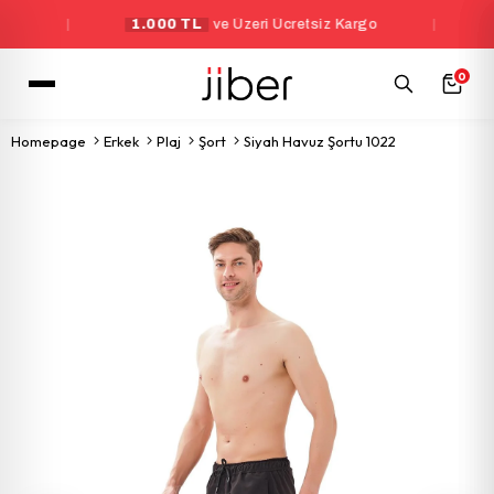
|
1.000 TL
ve Üzeri Ücretsiz Kargo
|
Yen
0
Homepage
Erkek
Plaj
Şort
Siyah Havuz Şortu 1022