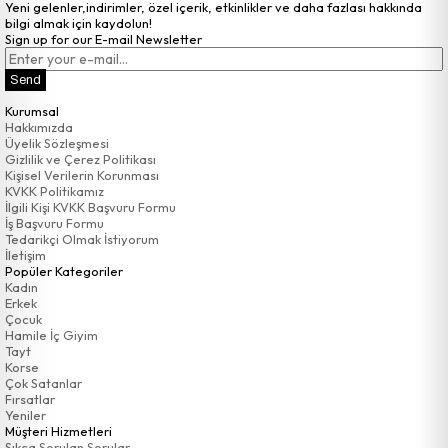
Yeni gelenler,indirimler, özel içerik, etkinlikler ve daha fazlası hakkında
bilgi almak için kaydolun!
Sign up for our E-mail Newsletter
Send
Kurumsal
Hakkımızda
Üyelik Sözleşmesi
Gizlilik ve Çerez Politikası
Kişisel Verilerin Korunması
KVKK Politikamız
İlgili Kişi KVKK Başvuru Formu
İş Başvuru Formu
Tedarikçi Olmak İstiyorum
İletişim
Popüler Kategoriler
Kadın
Erkek
Çocuk
Hamile İç Giyim
Tayt
Korse
Çok Satanlar
Fırsatlar
Yeniler
Müşteri Hizmetleri
Sıkça Sorulan Sorular