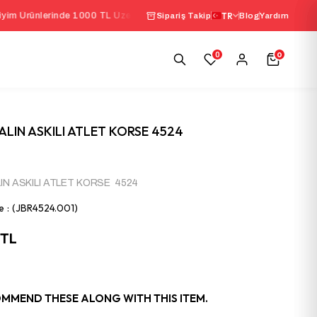
nde 1000 TL Üzeri Sepette
%10 İndirim
|
TR
Seçili İç Giy
Sipariş Takip
Blog
Yardım
0
0
ALIN ASKILI ATLET KORSE 4524
LIN ASKILI ATLET KORSE 4524
e
(JBR4524.001)
 TL
MMEND THESE ALONG WITH THIS ITEM.