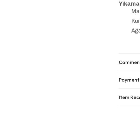
Yıkama 
Mak
Kur
Ağa
Commen
Payment
Item Re