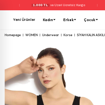
1.000 TL
ve Üzeri Ücretsiz Kargo
|
Yeni Üyele
Kadın
Erkek
Çocuk
Yeni Ürünler
Homepage
WOMEN
Underwear
Korse
SİYAH KALIN ASKIL