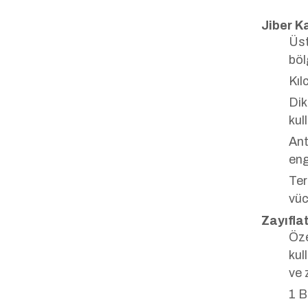
Jiber K
Üst
böl
Kıl
Dik
kul
Ant
eng
Ter
vüc
Zayıflat
Öze
kul
ve 
1 B