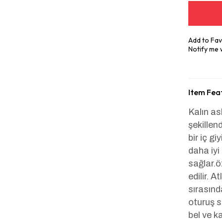
Add to Fav
Notify me
Item Fea
Kalın ask
şekillen
bir iç g
daha iyi
sağlar.ö
edilir. 
sırasınd
oturuş s
bel ve k