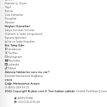
Hamile İç Giyim
Tayt
Korse
Çok Satanlar
Fırsatlar
Yeniler
Müşteri Hizmetleri
Sıkça Sorulan Sorular
Garanti & İade Sorgulama
Sipariş İşlemleri
İptal ve İade Koşulları
Bizi Takip Edin
Facebook
Twitter
Instagram
Youtube
Linkedin
Tiktok
Aklınıza takılan bir soru mu var?
Destek Merkezine Bağlanın
veya
Çağrı Merkezimizi Arayın
0 (850) 259 59 21
2022 Copyright © jiber.com.tr Tüm hakları saklıdır.
Gizlilik Politikası
|
Çere
APPSTORE
GOOGLE PLAY