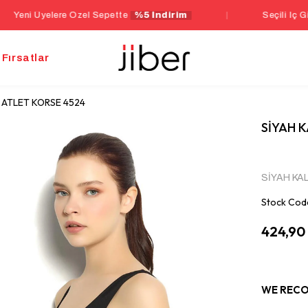
re Özel Sepette
%5 İndirim
|
Seçili İç Giyim Ürünleri
Fırsatlar
I ATLET KORSE 4524
SİYAH K
SİYAH KA
Stock Cod
424,90
WE RECO