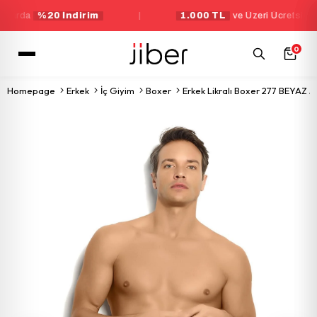
rda
%20 İndirim
|
1.000 TL
ve Üzeri Ücretsiz Kargo
0
Homepage
Erkek
İç Giyim
Boxer
Erkek Likralı Boxer 277 BEYAZ