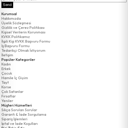
Send
Kurumsal
Hakkımızda
Üyelik Sözleşmesi
Gizlilik ve Çerez Politikası
Kişisel Verilerin Korunması
KVKK Politikamız
İlgili Kişi KVKK Başvuru Formu
İş Başvuru Formu
Tedarikçi Olmak İstiyorum
İletişim
Popüler Kategoriler
Kadın
Erkek
Çocuk
Hamile İç Giyim
Tayt
Korse
Çok Satanlar
Fırsatlar
Yeniler
Müşteri Hizmetleri
Sıkça Sorulan Sorular
Garanti & İade Sorgulama
Sipariş İşlemleri
İptal ve İade Koşulları
Bizi Takip Edin