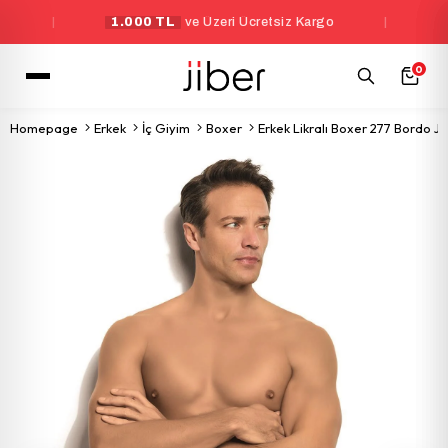
|
1.000 TL
ve Üzeri Ücretsiz Kargo
|
Yeni Ü
0
Homepage
Erkek
İç Giyim
Boxer
Erkek Likralı Boxer 277 Bordo