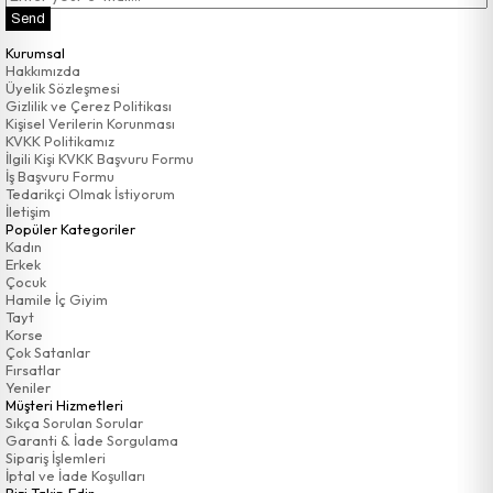
Send
Kurumsal
Hakkımızda
Üyelik Sözleşmesi
Gizlilik ve Çerez Politikası
Kişisel Verilerin Korunması
KVKK Politikamız
İlgili Kişi KVKK Başvuru Formu
İş Başvuru Formu
Tedarikçi Olmak İstiyorum
İletişim
Popüler Kategoriler
Kadın
Erkek
Çocuk
Hamile İç Giyim
Tayt
Korse
Çok Satanlar
Fırsatlar
Yeniler
Müşteri Hizmetleri
Sıkça Sorulan Sorular
Garanti & İade Sorgulama
Sipariş İşlemleri
İptal ve İade Koşulları
Bizi Takip Edin